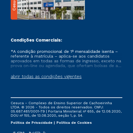
Cesuca
Condições Comerciais:
*A condição promocional de 1ª mensalidade isenta –
referente à matrícula – aplica-se aos candidatos
aprovados em todas as formas de ingresso, exceto na
prova on-line ou agendada, que ofertam bolsas de até
50% de desconto, ambos ingressantes no semestre
vigente, que ainda não tenham efetivado e/ou não
abrir todas as condições vigentes
tenham cancelado ou trancado sua matrícula em uma
das Instituições da Cruzeiro do Sul Educacional, no
período de um ano. Tais condições não se aplicam
aos cursos de Medicina, e também para matriculados
via FIES, Prouni e outros programas governamentais, e
Cesuca – Complexo de Ensino Superior de Cachoeirinha
não se acumula com nenhuma outra campanha
LTDA. © 2026 - Todos os direitos reservados. CNPJ:
ofertada pela Instituição.
05.687.481/0001-79 | Portaria Ministerial nº 655, de 12.08.2020,
DOU nº 155, de 13.08.2020, seção 1, p. 54.
Política de Privacidade
Política de Cookies