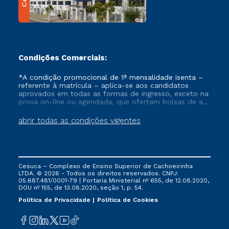
Condições Comerciais:
*A condição promocional de 1ª mensalidade isenta –
referente à matrícula – aplica-se aos candidatos
aprovados em todas as formas de ingresso, exceto na
prova on-line ou agendada, que ofertam bolsas de até
50% de desconto, ambos ingressantes no semestre
vigente, que ainda não tenham efetivado e/ou não
abrir todas as condições vigentes
tenham cancelado ou trancado sua matrícula em uma
das Instituições da Cruzeiro do Sul Educacional, no
período de um ano. Tais condições não se aplicam
aos cursos de Medicina, e também para matriculados
via FIES, Prouni e outros programas governamentais, e
Cesuca – Complexo de Ensino Superior de Cachoeirinha
não se acumula com nenhuma outra campanha
LTDA. © 2026 - Todos os direitos reservados. CNPJ:
ofertada pela Instituição.
05.687.481/0001-79 | Portaria Ministerial nº 655, de 12.08.2020,
DOU nº 155, de 13.08.2020, seção 1, p. 54.
Política de Privacidade
Política de Cookies