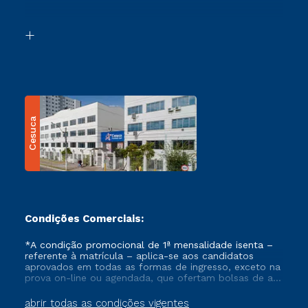
Acessibilidade
Segunda Graduação
Biblioteca
Transferência
Cesuca
Condições Comerciais:
*A condição promocional de 1ª mensalidade isenta –
referente à matrícula – aplica-se aos candidatos
aprovados em todas as formas de ingresso, exceto na
prova on-line ou agendada, que ofertam bolsas de até
50% de desconto, ambos ingressantes no semestre
vigente, que ainda não tenham efetivado e/ou não
abrir todas as condições vigentes