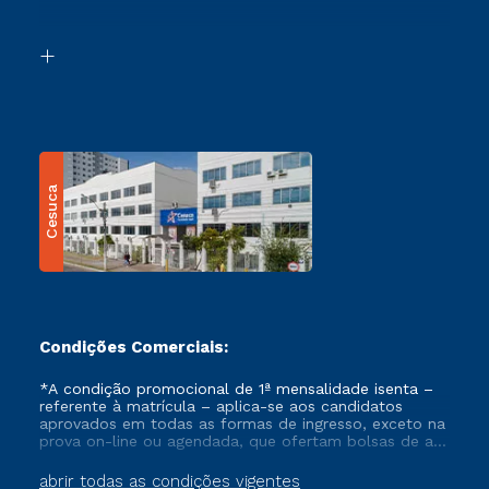
Acessibilidade
Segunda Graduação
Biblioteca
Transferência
Cesuca
Condições Comerciais:
*A condição promocional de 1ª mensalidade isenta –
referente à matrícula – aplica-se aos candidatos
aprovados em todas as formas de ingresso, exceto na
prova on-line ou agendada, que ofertam bolsas de até
50% de desconto, ambos ingressantes no semestre
vigente, que ainda não tenham efetivado e/ou não
abrir todas as condições vigentes