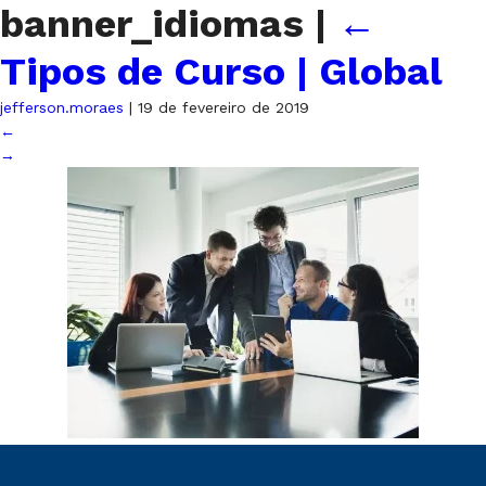
banner_idiomas
|
←
Tipos de Curso | Global
jefferson.moraes
|
19 de fevereiro de 2019
←
→