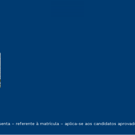
e exposto no contrato de prestação de serviços
nta – referente à matrícula – aplica-se aos candidatos aprovado