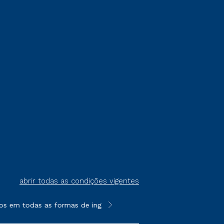
abrir todas as condições vigentes
s em todas as formas de ingresso, exceto na prova on-line ou a
**Semipresencial é um formato do E