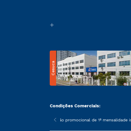
Cesuca
Condições Comerciais:
 poderão sofrer alterações nos períodos de rematrícula conform
*A condição promocional de 1ª mensalidade ise