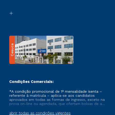
Acessibilidade
Segunda Graduação
Biblioteca
Transferência
Cesuca
Condições Comerciais:
*A condição promocional de 1ª mensalidade isenta –
referente à matrícula – aplica-se aos candidatos
aprovados em todas as formas de ingresso, exceto na
prova on-line ou agendada, que ofertam bolsas de até
50% de desconto, ambos ingressantes no semestre
vigente, que ainda não tenham efetivado e/ou não
abrir todas as condições vigentes