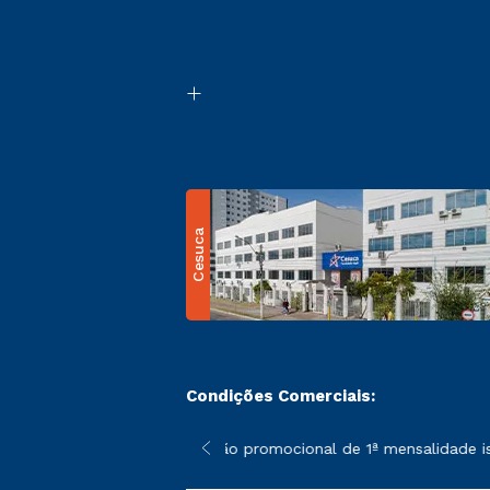
Cesuca
Condições Comerciais:
 poderão sofrer alterações nos períodos de rematrícula conform
*A condição promocional de 1ª mensalidade ise