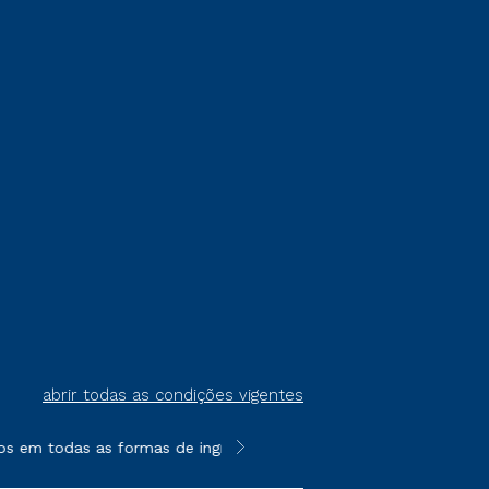
abrir todas as condições vigentes
os em todas as formas de ingresso, exceto na prova on-line ou a
**Semipresencial é um formato do E