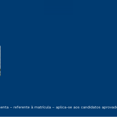
e exposto no contrato de prestação de serviços
nta – referente à matrícula – aplica-se aos candidatos aprovad