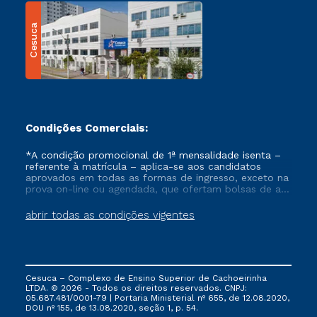
Cesuca
Condições Comerciais:
*A condição promocional de 1ª mensalidade isenta –
referente à matrícula – aplica-se aos candidatos
aprovados em todas as formas de ingresso, exceto na
prova on-line ou agendada, que ofertam bolsas de até
50% de desconto, ambos ingressantes no semestre
vigente, que ainda não tenham efetivado e/ou não
abrir todas as condições vigentes
tenham cancelado ou trancado sua matrícula em uma
das Instituições da Cruzeiro do Sul Educacional, no
período de um ano. Tais condições não se aplicam
aos cursos de Medicina, e também para matriculados
via FIES, Prouni e outros programas governamentais, e
Cesuca – Complexo de Ensino Superior de Cachoeirinha
não se acumula com nenhuma outra campanha
LTDA. © 2026 - Todos os direitos reservados. CNPJ:
ofertada pela Instituição.
05.687.481/0001-79 | Portaria Ministerial nº 655, de 12.08.2020,
DOU nº 155, de 13.08.2020, seção 1, p. 54.