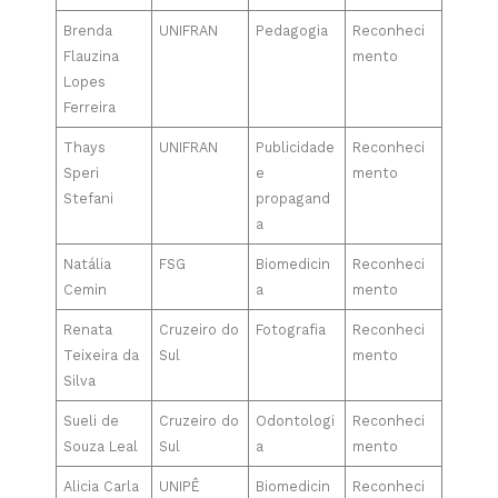
Brenda
UNIFRAN
Pedagogia
Reconheci
Flauzina
mento
Lopes
Ferreira
Thays
UNIFRAN
Publicidade
Reconheci
Speri
e
mento
Stefani
propagand
a
Natália
FSG
Biomedicin
Reconheci
Cemin
a
mento
Renata
Cruzeiro do
Fotografia
Reconheci
Teixeira da
Sul
mento
Silva
Sueli de
Cruzeiro do
Odontologi
Reconheci
Souza Leal
Sul
a
mento
Alicia Carla
UNIPÊ
Biomedicin
Reconheci