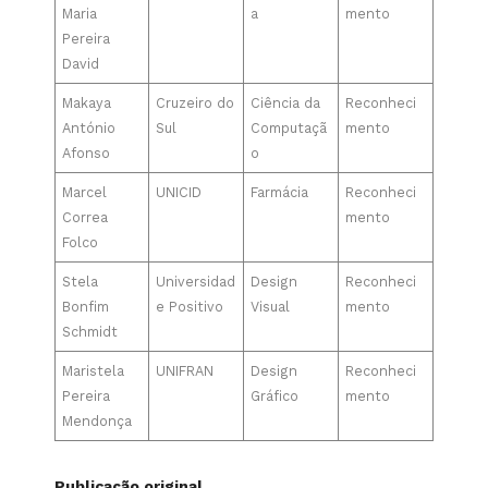
Maria
a
mento
Pereira
David
Makaya
Cruzeiro do
Ciência da
Reconheci
António
Sul
Computaçã
mento
Afonso
o
Marcel
UNICID
Farmácia
Reconheci
Correa
mento
Folco
Stela
Universidad
Design
Reconheci
Bonfim
e Positivo
Visual
mento
Schmidt
Maristela
UNIFRAN
Design
Reconheci
Pereira
Gráfico
mento
Mendonça
Publicação original