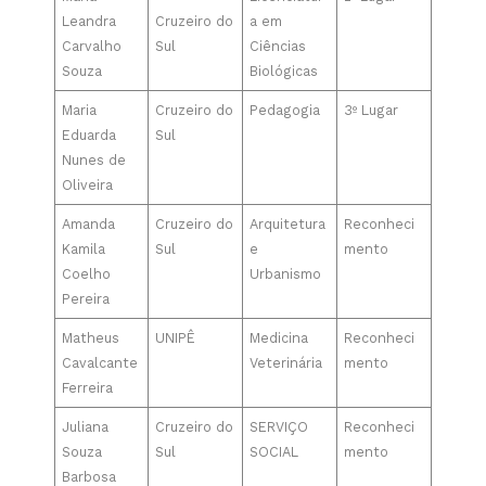
Leandra
Cruzeiro do
a em
Carvalho
Sul
Ciências
Souza
Biológicas
Maria
Cruzeiro do
Pedagogia
3º Lugar
Eduarda
Sul
Nunes de
Oliveira
Amanda
Cruzeiro do
Arquitetura
Reconheci
Kamila
Sul
e
mento
Coelho
Urbanismo
Pereira
Matheus
UNIPÊ
Medicina
Reconheci
Cavalcante
Veterinária
mento
Ferreira
Juliana
Cruzeiro do
SERVIÇO
Reconheci
Souza
Sul
SOCIAL
mento
Barbosa