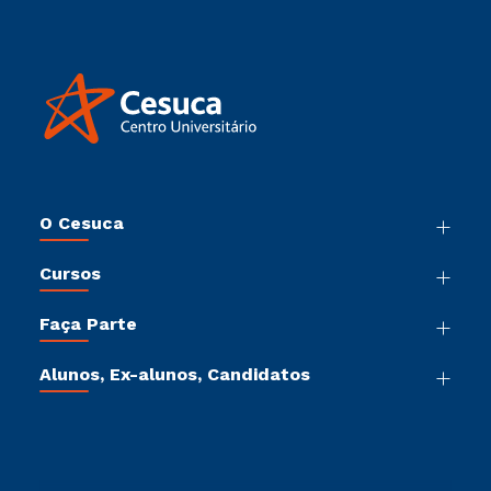
O Cesuca
Nossa História
Cursos
Sala de Imprensa
Graduação
Trabalhe Conosco
Faça Parte
Pós-Graduação
Sou Colaborador
Vestibular Múltipla Escolha
Cursos de Medicina
Tour Presencial
Alunos, Ex-alunos, Candidatos
Vestibular Mérito
Cursos Livres
Sou Aluno
Ética e Integridade
Vestibular Solidário
Cursos Técnicos
Sou Candidato
Proteção de dados
Vestibular Redação
Cursos Profissionalizantes
Sou Ex-Aluno
Ingresso via Enem