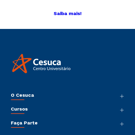
Saiba mais!
O Cesuca
Nossa História
Cursos
Sala de Imprensa
Graduação
Trabalhe Conosco
Faça Parte
Pós-Graduação
Sou Colaborador
Vestibular Múltipla Escolha
Cursos de Medicina