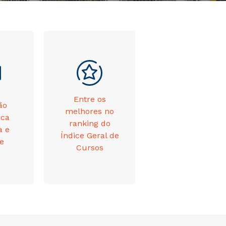
Entre os
ão
melhores no
ica
ranking do
a e
Índice Geral de
te
Cursos