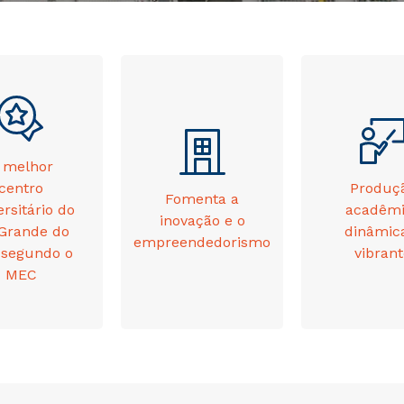
 melhor
Produç
centro
Fomenta a
acadêm
ersitário do
inovação e o
dinâmic
 Grande do
empreendedorismo
vibran
 segundo o
MEC