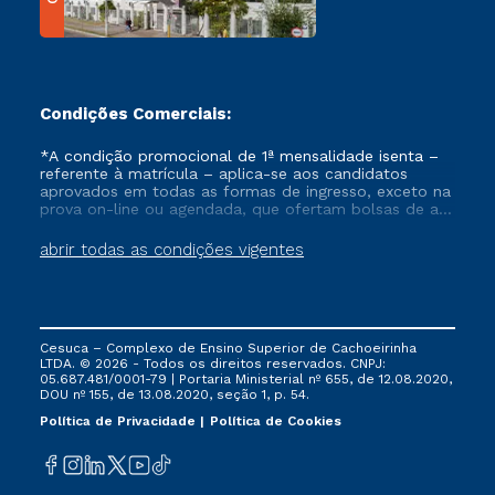
Condições Comerciais:
*A condição promocional de 1ª mensalidade isenta –
referente à matrícula – aplica-se aos candidatos
aprovados em todas as formas de ingresso, exceto na
prova on-line ou agendada, que ofertam bolsas de até
50% de desconto, ambos ingressantes no semestre
vigente, que ainda não tenham efetivado e/ou não
abrir todas as condições vigentes
tenham cancelado ou trancado sua matrícula em uma
das Instituições da Cruzeiro do Sul Educacional, no
período de um ano. Tais condições não se aplicam
aos cursos de Medicina, e também para matriculados
via FIES, Prouni e outros programas governamentais, e
Cesuca – Complexo de Ensino Superior de Cachoeirinha
não se acumula com nenhuma outra campanha
LTDA. © 2026 - Todos os direitos reservados. CNPJ:
ofertada pela Instituição.
05.687.481/0001-79 | Portaria Ministerial nº 655, de 12.08.2020,
DOU nº 155, de 13.08.2020, seção 1, p. 54.
Política de Privacidade
Política de Cookies