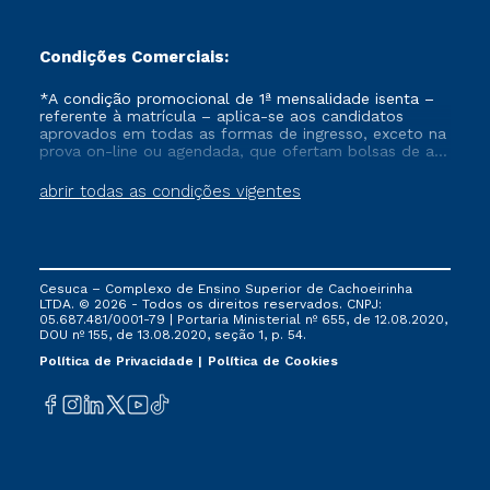
Condições Comerciais:
*A condição promocional de 1ª mensalidade isenta –
referente à matrícula – aplica-se aos candidatos
aprovados em todas as formas de ingresso, exceto na
prova on-line ou agendada, que ofertam bolsas de até
50% de desconto, ambos ingressantes no semestre
vigente, que ainda não tenham efetivado e/ou não
abrir todas as condições vigentes
tenham cancelado ou trancado sua matrícula em uma
das Instituições da Cruzeiro do Sul Educacional, no
período de um ano. Tais condições não se aplicam
aos cursos de Medicina, e também para matriculados
via FIES, Prouni e outros programas governamentais, e
Cesuca – Complexo de Ensino Superior de Cachoeirinha
não se acumula com nenhuma outra campanha
LTDA. © 2026 - Todos os direitos reservados. CNPJ:
ofertada pela Instituição.
05.687.481/0001-79 | Portaria Ministerial nº 655, de 12.08.2020,
DOU nº 155, de 13.08.2020, seção 1, p. 54.
Política de Privacidade
Política de Cookies