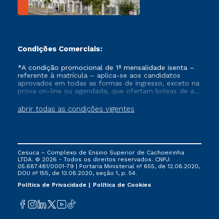
Condições Comerciais:
*A condição promocional de 1ª mensalidade isenta –
referente à matrícula – aplica-se aos candidatos
aprovados em todas as formas de ingresso, exceto na
prova on-line ou agendada, que ofertam bolsas de até
50% de desconto, ambos ingressantes no semestre
vigente, que ainda não tenham efetivado e/ou não
abrir todas as condições vigentes
tenham cancelado ou trancado sua matrícula em uma
das Instituições da Cruzeiro do Sul Educacional, no
período de um ano. Tais condições não se aplicam
aos cursos de Medicina, e também para matriculados
via FIES, Prouni e outros programas governamentais, e
Cesuca – Complexo de Ensino Superior de Cachoeirinha
não se acumula com nenhuma outra campanha
LTDA. © 2026 - Todos os direitos reservados. CNPJ:
ofertada pela Instituição.
05.687.481/0001-79 | Portaria Ministerial nº 655, de 12.08.2020,
DOU nº 155, de 13.08.2020, seção 1, p. 54.
Política de Privacidade
Política de Cookies