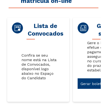
matrícula on-line
Lista de
Gar
Convocados
su
Gere o bol
efetue o
pagamento
Confira se seu
assegurar
nome está na Lista
no curso, 
de Convocados,
do prazo
disponível logo
estabeleci
abaixo no Espaço
do Candidato
Gerar boleto