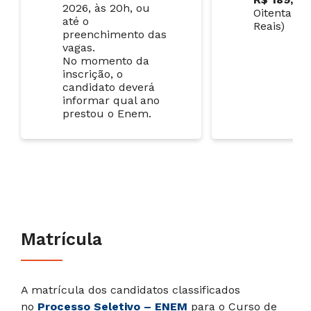
2026, às 20h, ou
Oitenta e 
até o
Reais)
preenchimento das
vagas.
No momento da
inscrição, o
candidato deverá
informar qual ano
prestou o Enem.
Matrícula
A matrícula dos candidatos classificados
no
Processo Seletivo – ENEM
para o Curso de