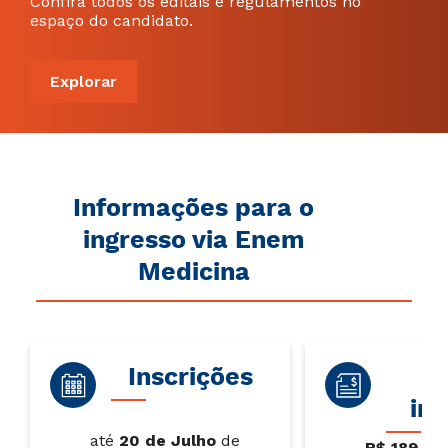
Confira todos os editais e regulamentos no
espaço do candidato.
Explorar
Informações para o
ingresso via Enem
Medicina
Inscrições
V
ins
até
20 de Julho
de
R$ 189,00