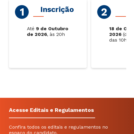
Inscrição
P
Até
9 de Outubro
18 de Out
de 2026
, às 20h
2026
(dom
das 10h às
Acesse Editais e Regulamentos
Confira todos os editais e regulamentos no
espaço do candidato.