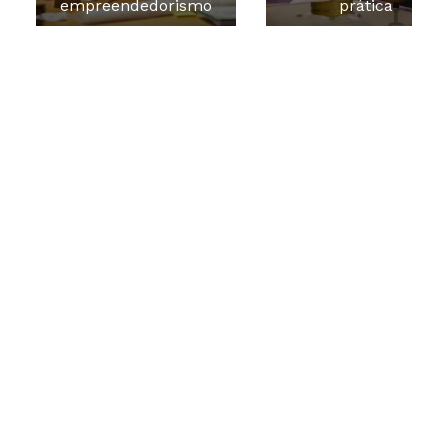
empreendedorismo
prática
Ainda tem dúvidas?
Para que não reste mais nenhuma, confira as
informações que separamos para você!
Faça o nosso Teste Vocacional!