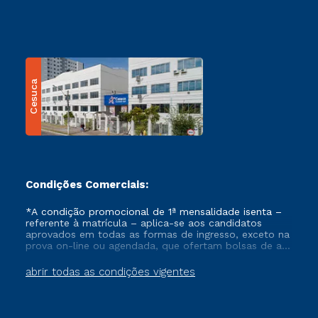
Cesuca
Condições Comerciais:
*A condição promocional de 1ª mensalidade isenta –
referente à matrícula – aplica-se aos candidatos
aprovados em todas as formas de ingresso, exceto na
prova on-line ou agendada, que ofertam bolsas de até
50% de desconto, ambos ingressantes no semestre
vigente, que ainda não tenham efetivado e/ou não
abrir todas as condições vigentes
tenham cancelado ou trancado sua matrícula em uma
das Instituições da Cruzeiro do Sul Educacional, no
período de um ano. Tais condições não se aplicam
aos cursos de Medicina, e também para matriculados