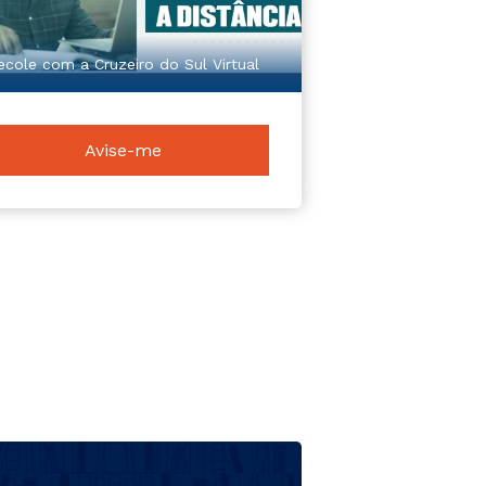
ecole com a Cruzeiro do Sul Virtual
Avise-me