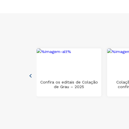
 reúne mais de
em palestra
Confira os editais de Colação
Colaçã
lo curso de
de Grau – 2025
confi
cina