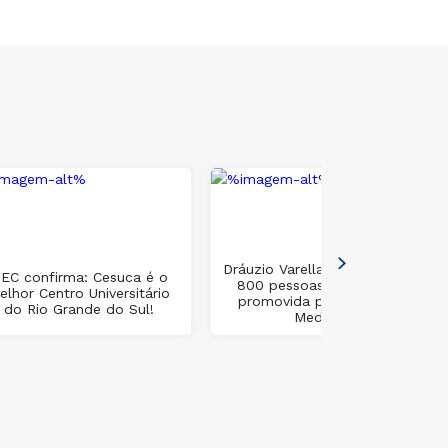
Dráuzio Varella reúne mais de
EC confirma: Cesuca é o
800 pessoas em palestra
elhor Centro Universitário
promovida pelo curso de
do Rio Grande do Sul!
Medicina