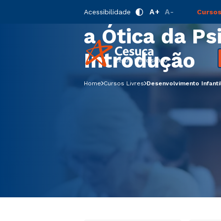
Desenvolvime
A+
A-
Acessibilidade
Cursos
a Ótica da Ps
Introdução
Home
Cursos Livres
Desenvolvimento Infanti