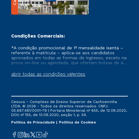
Condições Comerciais:
*A condição promocional de 1ª mensalidade isenta –
referente à matrícula – aplica-se aos candidatos
aprovados em todas as formas de ingresso, exceto na
prova on-line ou agendada, que ofertam bolsas de até
50% de desconto, ambos ingressantes no semestre
vigente, que ainda não tenham efetivado e/ou não
abrir todas as condições vigentes
tenham cancelado ou trancado sua matrícula em uma
das Instituições da Cruzeiro do Sul Educacional, no
período de um ano. Tais condições não se aplicam
aos cursos de Medicina, e também para matriculados
via FIES, Prouni e outros programas governamentais, e
Cesuca – Complexo de Ensino Superior de Cachoeirinha
não se acumula com nenhuma outra campanha
LTDA. © 2026 - Todos os direitos reservados. CNPJ:
ofertada pela Instituição.
05.687.481/0001-79 | Portaria Ministerial nº 655, de 12.08.2020,
DOU nº 155, de 13.08.2020, seção 1, p. 54.
Política de Privacidade
Política de Cookies