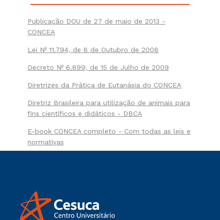
Publicação DOU de 27 de maio de 2013 -
CONCEA
Lei Nº 11.794, de 8 de Outubro de 2008
Decreto Nº 6.899, de 15 de Julho de 2009
Diretrizes da Prática de Eutanásia do CONCEA
Diretriz Brasileira para utilização de animais para
fins científicos e didáticos - DBCA
E-book CONCEA completo - Com todas as leis e
normativas