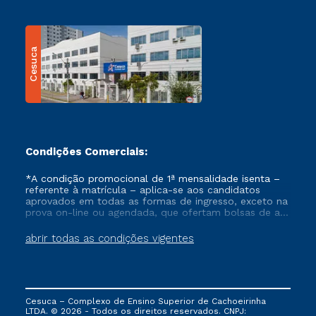
Cesuca
Condições Comerciais:
*A condição promocional de 1ª mensalidade isenta –
referente à matrícula – aplica-se aos candidatos
aprovados em todas as formas de ingresso, exceto na
prova on-line ou agendada, que ofertam bolsas de até
50% de desconto, ambos ingressantes no semestre
vigente, que ainda não tenham efetivado e/ou não
abrir todas as condições vigentes
tenham cancelado ou trancado sua matrícula em uma
das Instituições da Cruzeiro do Sul Educacional, no
período de um ano. Tais condições não se aplicam
aos cursos de Medicina, e também para matriculados
via FIES, Prouni e outros programas governamentais, e
Cesuca – Complexo de Ensino Superior de Cachoeirinha
não se acumula com nenhuma outra campanha
LTDA. © 2026 - Todos os direitos reservados. CNPJ:
ofertada pela Instituição.